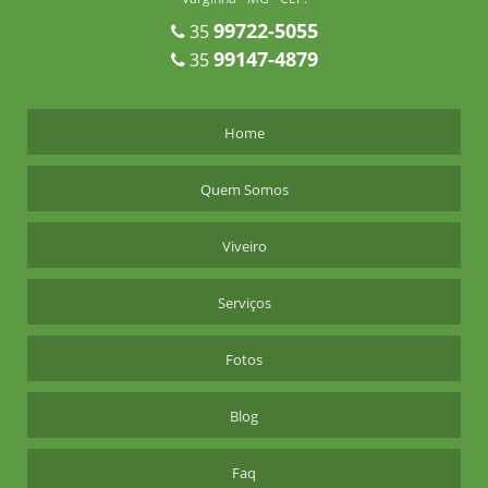
99722-5055
35
MUDAS FLORESTAIS VENDA
99147-4879
35
MUDAS FRUTIFERAS
MUDAS FRUTIFERAS PREÇO
Home
MUDAS NATIVAS
MUDAS NATIVAS EM TUBETES
Quem Somos
MUDAS NATIVAS PARA REFLORESTAMENTO
MUDAS NATIVAS PIONEIRAS
Viveiro
MUDAS NATIVAS PREÇO
Serviços
PAISAGISMO ARVORES ORNAMENTAIS
PAISAGISMO PLANTAS ORNAMENTAIS
Fotos
PALMEIRA AZUL PREÇO
Blog
PALMEIRA AZUL VALOR
PALMEIRA AZUL VALOR DA MUDA
Faq
PALMEIRA AZUL VERDADEIRA VALOR