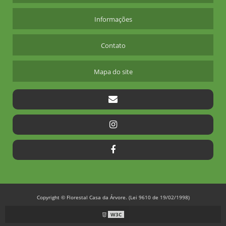
PALMEIRA IMPERIAL PREÇO
Informações
PALMEIRA IMPERIAL VALOR
Contato
PALMEIRA TRIANGULAR PREÇO
PLANO DE REPOSIÇÃO FLORESTAL
Mapa do site
PLANTAÇÃO DE MUDAS FRUTÍFERAS
PLANTAS ORNAMENTAIS PARA JARDIM
PLANTIO COMERCIAL DE ARVORES NATIVAS
PLANTIO DE ÁRVORES NATIVAS
PLANTIO DE CEDRO AUSTRALIANO
PLANTIO DE EUCALIPTO
PLANTIO DE EUCALIPTO ESPAÇAMENTO
PLANTIO DE EUCALIPTO POR HECTARE
Copyright © Florestal Casa da Árvore. (Lei 9610 de 19/02/1998)
PLANTIO DE EUCALIPTO REFLORESTAMENTO
W3C
PLANTIO DE MOGNO AFRICANO