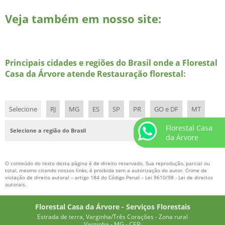
Veja também em nosso site:
MANUTENÇÃO DE PLANTAS ORNAMENTAIS
MANUTENÇÃO DE PLANTIO DE MUDAS
MUDA DE COQUEIRO
Principais cidades e regiões do Brasil onde a Florestal
MUDA DE COQUEIRO ANÃO PREÇO
Casa da Árvore atende Restauração florestal:
MUDA DE COQUEIRO PREÇO
MUDA PALMEIRA AZUL
Selecione
RJ
MG
ES
SP
PR
GO e DF
MT
MUDA PALMEIRA FENIX
Florestal Casa
MUDA PALMEIRA IMPERIAL
Selecione a região do Brasil
da Árvore
MUDA PALMEIRA REAL
MUDAS DE IPÊ PREÇO
O conteúdo do texto desta página é de direito reservado. Sua reprodução, parcial ou
total, mesmo citando nossos links, é proibida sem a autorização do autor. Crime de
MUDAS EM TUBETES
violação de direito autoral – artigo 184 do Código Penal –
Lei 9610/98 - Lei de direitos
autorais
.
MUDAS FLORESTAIS
Florestal Casa da Árvore - Serviços Florestais
MUDAS FLORESTAIS NATIVAS
Estrada de terra, Varginha/Três Corações - Zona rural
MUDAS FLORESTAIS PREÇO
Varginha - MG - CEP: