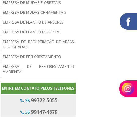
EMPRESA DE MUDAS FLORESTAIS
EMPRESA DE MUDAS ORNAMENTAIS
EMPRESA DE PLANTIO DE ARVORES
EMPRESA DE PLANTIO FLORESTAL
EMPRESA DE RECUPERAÇÃO DE AREAS
DEGRADADAS
EMPRESA DE REFLORESTAMENTO
EMPRESA DE REFLORESTAMENTO
AMBIENTAL
EMPRESA ESPECIALIZADA EM PLANTIO
DE EUCALIPTO
ENTRE EM CONTATO PELOS TELEFONES
EMPRESA PLANTIO DE MUDAS
99722-5055
35
EMPRESAS DE JARDINAGEM PARA
99147-4879
CONDOMINIOS
35
EMPRESAS DE REFLORESTAMENTO DE
EUCALIPTO
EMPRESAS PRESTADORAS DE SERVIÇOS