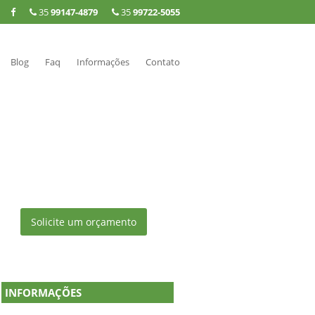
35
99147-4879
35
99722-5055
Blog
Faq
Informações
Contato
Solicite um orçamento
INFORMAÇÕES