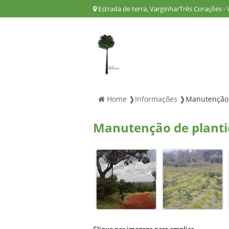
Estrada de terra, Varginha/Três Corações -
Home ❱
Informações ❱
Manutenção 
Manutenção de plant
Clique nas imagens para ampliar