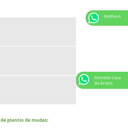
FLORESTAIS
EMPRESAS QUE FAZEM
Matheus
REFLORESTAMENTO
EXECUÇÃO DE PRAD
MANUTENÇÃO DE ÁREAS VERDES
MANUTENÇÃO DE PLANTAS
ORNAMENTAIS
MANUTENÇÃO DE PLANTIO DE MUDAS
MUDA DE COQUEIRO
Florestal Casa
MUDA DE COQUEIRO ANÃO PREÇO
da Árvore
MUDA DE COQUEIRO PREÇO
MUDA PALMEIRA AZUL
MUDA PALMEIRA FENIX
MUDA PALMEIRA IMPERIAL
 de plantio de mudas:
MUDA PALMEIRA REAL