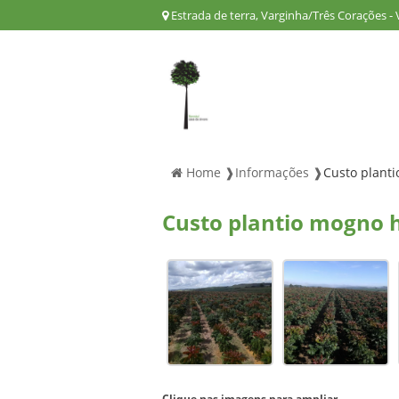
Estrada de terra, Varginha/Três Corações -
Home ❱
Informações ❱
Custo plant
Custo plantio mogno 
Clique nas imagens para ampliar