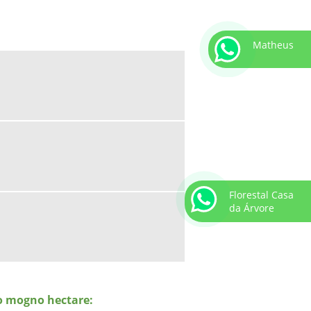
FLORESTAIS
EMPRESAS QUE FAZEM
Matheus
REFLORESTAMENTO
EXECUÇÃO DE PRAD
MANUTENÇÃO DE ÁREAS VERDES
MANUTENÇÃO DE PLANTAS
ORNAMENTAIS
MANUTENÇÃO DE PLANTIO DE MUDAS
MUDA DE COQUEIRO
MUDA DE COQUEIRO ANÃO PREÇO
Florestal Casa
da Árvore
MUDA DE COQUEIRO PREÇO
MUDA PALMEIRA AZUL
MUDA PALMEIRA FENIX
MUDA PALMEIRA IMPERIAL
io mogno hectare:
MUDA PALMEIRA REAL