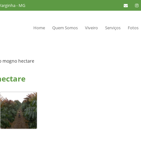
 Varginha - MG
Home
Quem Somos
Viveiro
Serviços
Fotos
io mogno hectare
hectare