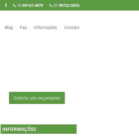
35
99147-4879
35
99722-5055
Blog
Faq
Informações
Contato
Solicite um orçamento
INFORMAÇÕES