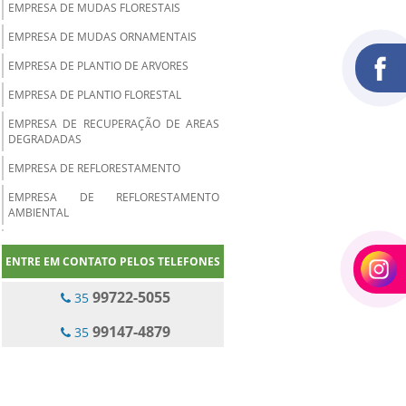
EMPRESA DE MUDAS FLORESTAIS
EMPRESA DE MUDAS ORNAMENTAIS
EMPRESA DE PLANTIO DE ARVORES
EMPRESA DE PLANTIO FLORESTAL
EMPRESA DE RECUPERAÇÃO DE AREAS
DEGRADADAS
EMPRESA DE REFLORESTAMENTO
EMPRESA DE REFLORESTAMENTO
AMBIENTAL
EMPRESA ESPECIALIZADA EM PLANTIO
DE EUCALIPTO
ENTRE EM CONTATO PELOS TELEFONES
EMPRESA PLANTIO DE MUDAS
99722-5055
35
EMPRESAS DE JARDINAGEM PARA
99147-4879
CONDOMINIOS
35
EMPRESAS DE REFLORESTAMENTO DE
EUCALIPTO
EMPRESAS PRESTADORAS DE SERVIÇOS