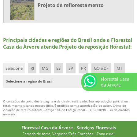
MUDAS DE IPÊ PREÇO
Projeto de reflorestamento
MUDAS EM TUBETES
MUDAS FLORESTAIS
MUDAS FLORESTAIS NATIVAS
Principais cidades e regiões do Brasil onde a Florestal
MUDAS FLORESTAIS PREÇO
Casa da Árvore atende Projeto de reposição florestal:
MUDAS FLORESTAIS VENDA
MUDAS FRUTIFERAS
Selecione
RJ
MG
ES
SP
PR
GO e DF
MT
MUDAS FRUTIFERAS PREÇO
Florestal Casa
Selecione a região do Brasil
MUDAS NATIVAS
da Árvore
MUDAS NATIVAS EM TUBETES
O conteúdo do texto desta página é de direito reservado. Sua reprodução, parcial ou
MUDAS NATIVAS PARA REFLORESTAMENTO
total, mesmo citando nossos links, é proibida sem a autorização do autor. Crime de
violação de direito autoral – artigo 184 do Código Penal –
Lei 9610/98 - Lei de direitos
MUDAS NATIVAS PIONEIRAS
autorais
.
MUDAS NATIVAS PREÇO
Florestal Casa da Árvore - Serviços Florestais
PAISAGISMO ARVORES ORNAMENTAIS
Estrada de terra, Varginha/Três Corações - Zona rural