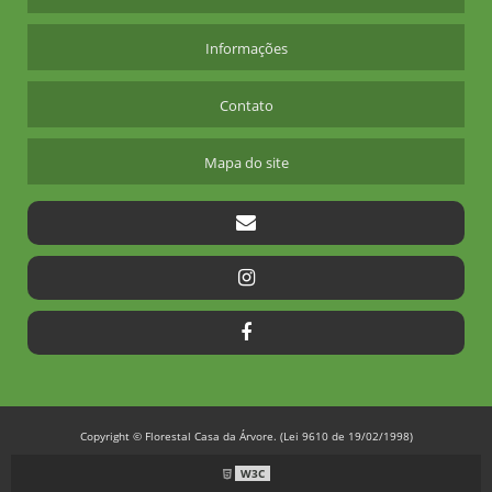
PLANTIO DE EUCALIPTO
Informações
PLANTIO DE EUCALIPTO ESPAÇAMENTO
PLANTIO DE EUCALIPTO POR HECTARE
Contato
PLANTIO DE EUCALIPTO REFLORESTAMENTO
PLANTIO DE MOGNO AFRICANO
Mapa do site
PLANTIO DE MOGNO CONSORCIADO
PLANTIO DE MOGNO RENTABILIDADE
PLANTIO DE MUDAS DE ARVORES NATIVAS
PLANTIO DE MUDAS DE ESPÉCIES FLORESTAIS
PLANTIO DE MUDAS DE IPE
PLANTIO DE MUDAS EM TUBETES
PLANTIO DE MUDAS FLORESTAIS
PLANTIO DE MUDAS FRUTIFERAS
Copyright © Florestal Casa da Árvore. (Lei 9610 de 19/02/1998)
PLANTIO DE MUDAS NATIVAS
W3C