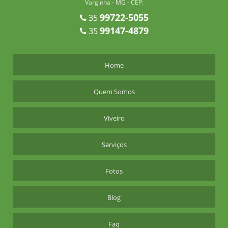
Varginha - MG - CEP:
PAISAGISMO PLANTAS ORNAMENTAIS
99722-5055
35
PALMEIRA AZUL PREÇO
99147-4879
35
PALMEIRA AZUL VALOR
PALMEIRA AZUL VALOR DA MUDA
Home
PALMEIRA AZUL VERDADEIRA VALOR
PALMEIRA IMPERIAL PREÇO
Quem Somos
PALMEIRA IMPERIAL VALOR
Viveiro
PALMEIRA TRIANGULAR PREÇO
PLANO DE REPOSIÇÃO FLORESTAL
Serviços
PLANTAÇÃO DE MUDAS FRUTÍFERAS
PLANTAS ORNAMENTAIS PARA JARDIM
Fotos
PLANTIO COMERCIAL DE ARVORES NATIVAS
Blog
PLANTIO DE ÁRVORES NATIVAS
PLANTIO DE CEDRO AUSTRALIANO
Faq