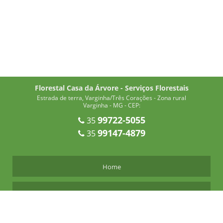
Florestal Casa da Árvore - Serviços Florestais
Estrada de terra, Varginha/Três Corações - Zona rural
Varginha - MG - CEP:
99722-5055
35
99147-4879
35
Home
Quem Somos
Viveiro