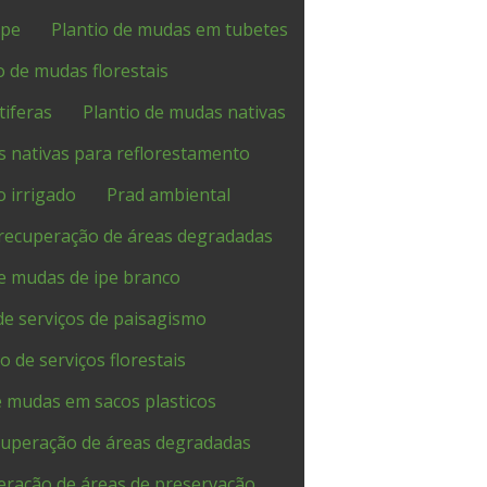
ipe
Plantio de mudas em tubetes
o de mudas florestais
tiferas
Plantio de mudas nativas
s nativas para reflorestamento
 irrigado
Prad ambiental
recuperação de áreas degradadas
e mudas de ipe branco
de serviços de paisagismo
o de serviços florestais
 mudas em sacos plasticos
uperação de áreas degradadas
eração de áreas de preservação