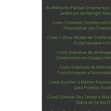
As Melhores Plantas Ornamentais
Jardim em um Refúgio Natu
Como Converter Desafios em O
Potencializar seu Cresci
Como Cultivar Mudas de Frutíferas
Frutal Saudável e P
Como Empresas de Jardina
Condomínios em Espaços Ver
Como Empresas de Reflore
Transformando a Sustentabi
Como Escolher a Melhor Empresa
para Projetos Suste
Como Otimizar Seu Tempo e Maxim
Diária de Forma Ef