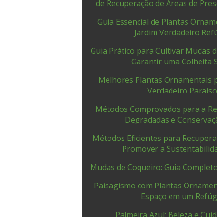
de Recuperação de Áreas de Pre
Guia Essencial de Plantas Ornam
Jardim Verdadeiro Ref
Guia Prático para Cultivar Mudas d
Garantir uma Colheita 
Melhores Plantas Ornamentais p
Verdadeiro Paraís
Métodos Comprovados para a Re
Degradadas e Conservaç
Métodos Eficientes para Recuper
Promover a Sustentabilid
Mudas de Coqueiro: Guia Completo 
Paisagismo com Plantas Ornamen
Espaço em um Refúg
Palmeira Azul: Beleza e Cui