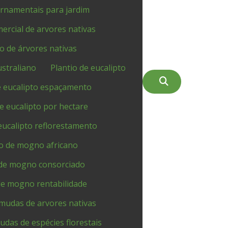
ornamentais para jardim
mercial de arvores nativas
io de árvores nativas
ustraliano
Plantio de eucalipto
e eucalipto espaçamento
de eucalipto por hectare
eucalipto reflorestamento
io de mogno africano
 de mogno consorciado
de mogno rentabilidade
 mudas de arvores nativas
udas de espécies florestais