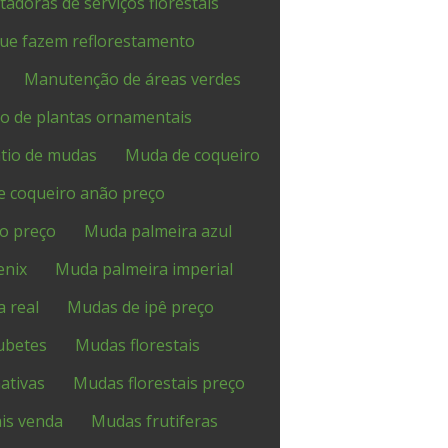
adoras de serviços florestais
ue fazem reflorestamento
Manutenção de áreas verdes
 de plantas ornamentais
tio de mudas
Muda de coqueiro
 coqueiro anão preço
o preço
Muda palmeira azul
enix
Muda palmeira imperial
 real
Mudas de ipê preço
ubetes
Mudas florestais
ativas
Mudas florestais preço
is venda
Mudas frutiferas