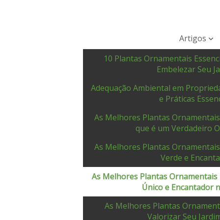
Artigos
10 Plantas Ornamentais Essenci
Embelezar Seu J
Adequação Ambiental em Proprieda
e Práticas Essenc
As Melhores Plantas Ornamentais
que é um Verdadeiro O
As Melhores Plantas Ornamentais
Verde e Encant
As Melhores Plantas Ornamentais 
Único e Encantador n
As Melhores Plantas Ornament
Valorizar Seu Jardi