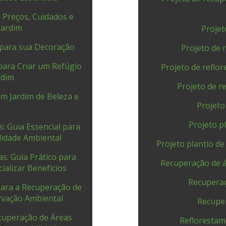
 Preços, Cuidados e
Jardim
Projet
 para sua Decoração
Projeto de 
para Criar um Refúgio
Projeto de reflo
rdim
Projeto de r
m Jardim de Beleza e
Projeto
Projeto p
 Guia Essencial para
lidade Ambiental
Projeto plantio d
: Guia Prático para
Recuperação de 
ializar Benefícios
Recuperaç
para a Recuperação de
rvação Ambiental
Recuper
cuperação de Áreas
Reflorestam