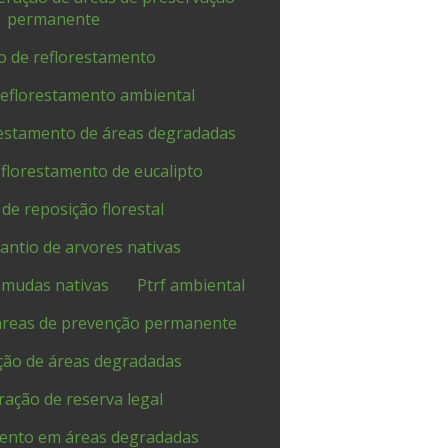
permanente
o de reflorestamento
reflorestamento ambiental
restamento de áreas degradadas
eflorestamento de eucalipto
 de reposição florestal
lantio de arvores nativas
e mudas nativas
Ptrf ambiental
áreas de prevenção permanente
ão de áreas degradadas
ação de reserva legal
ento em áreas degradadas