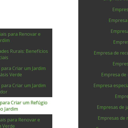
Empres
Empresa
Empresa
ais para Renovar e
ardim
Empres
des Rurais: Benefícios
Empresa de rec
iais
Empres
 para Criar um Jardim
ásis Verde
Empresa de 
 para Criar um Jardim
Empresa especia
ador
Empre
para Criar um Refúgio
Empresas de j
o Jardim
Empresas de r
ais para Renovar e
m Verde