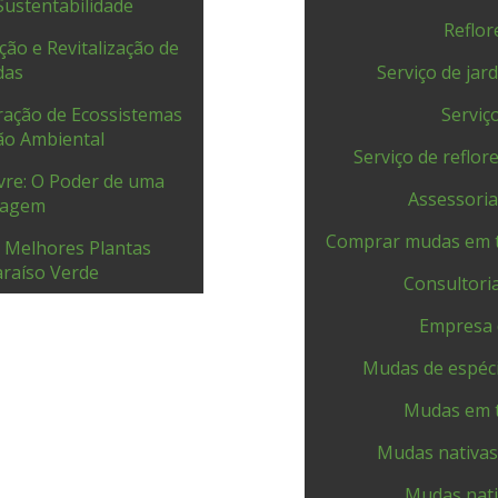
ustentabilidade
Reflo
ção e Revitalização de
das
Serviço de ja
ração de Ecossistemas
Serviç
ão Ambiental
Serviço de reflo
vre: O Poder de uma
Assessoria
nagem
Comprar mudas em 
 Melhores Plantas
raíso Verde
Consultoria
Empresa d
Mudas de espéci
Mudas em 
Mudas nativas
Mudas nati