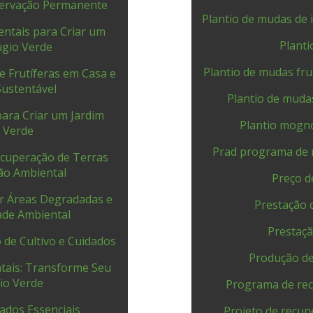
servação Permanente
Plantio de mudas de 
entais para Criar um
Planti
úgio Verde
Plantio de mudas fru
e Frutíferas em Casa e
Sustentável
Plantio de muda
ara Criar um Jardim
Plantio mogno
o Verde
Prad programa de 
cuperação de Terras
ão Ambiental
Preço d
ar Áreas Degradadas e
Prestação 
ade Ambiental
Prestaçã
de Cultivo e Cuidados
Produção de
tais: Transforme Seu
io Verde
Programa de rec
dados Essenciais
Projeto de recup