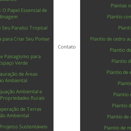
Plantas 
: O Papel Essencial de
dinagem
Plantio co
e Seu Paraíso Tropical
Plant
ia para Criar Seu Pomar
Plantio de cedro a
Contato
Plantio d
 e Paisagismo para
Plantio 
Espaço Verde
Plantio de 
tauração de Áreas
ão Ambiental
Plant
equação Ambiental e
Plantio
 Propriedades Rurais
Plantio 
cuperação de Terras
ção Ambiental
Plantio de
Projetos Sustentáveis
Plantio de m