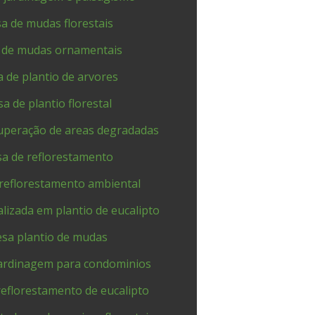
a de mudas florestais
 de mudas ornamentais
 de plantio de arvores
a de plantio florestal
uperação de areas degradadas
a de reflorestamento
reflorestamento ambiental
lizada em plantio de eucalipto
sa plantio de mudas
ardinagem para condominios
eflorestamento de eucalipto