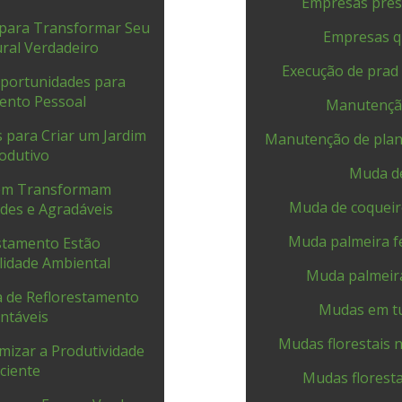
Empresas prest
 para Transformar Seu
Empresas q
ral Verdadeiro
Execução de prad
portunidades para
mento Pessoal
Manutenção
 para Criar um Jardim
Manutenção de plan
rodutivo
Muda de
gem Transformam
Muda de coqueir
des e Agradáveis
Muda palmeira f
stamento Estão
lidade Ambiental
Muda palmeira
 de Reflorestamento
Mudas em t
ntáveis
Mudas florestais n
izar a Produtividade
iciente
Mudas floresta