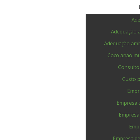
Ade
Adequação a
Adequação ambi
Coco anao m
Consultor
Custo 
Empre
Empresa d
Empresa d
Empr
Empresa de