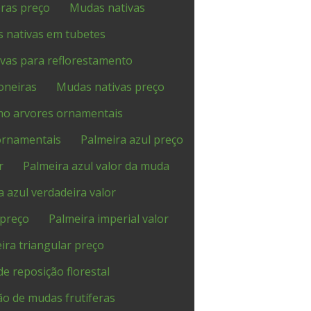
eras preço
Mudas nativas
 nativas em tubetes
vas para reflorestamento
oneiras
Mudas nativas preço
mo arvores ornamentais
ornamentais
Palmeira azul preço
r
Palmeira azul valor da muda
a azul verdadeira valor
 preço
Palmeira imperial valor
ira triangular preço
de reposição florestal
ão de mudas frutíferas