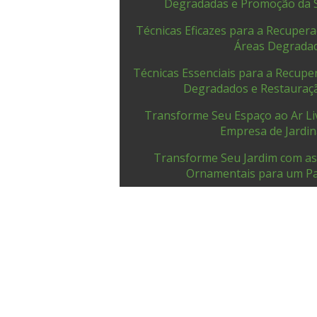
Degradadas e Promoção da S
Técnicas Eficazes para a Recupera
Áreas Degrada
Técnicas Essenciais para a Recupe
Degradados e Restauraç
Transforme Seu Espaço ao Ar Li
Empresa de Jardi
Transforme Seu Jardim com as
Ornamentais para um Pa