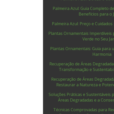
Palmeira Azul: Guia Completo de
Benefícios para o 
Palmeira Azul: Preço e Cuidados
Plantas Ornamentais Imperdíveis 
Verde no Seu Ja
Plantas Ornamentais: Guia para u
Harmonia
Recuperação de Áreas Degradadas:
Transformação e Sustentabi
Recuperação de Áreas Degradadas
Restaurar a Natureza e Potenc
Soluções Práticas e Sustentáveis 
Áreas Degradadas e a Conse
Técnicas Comprovadas para Re