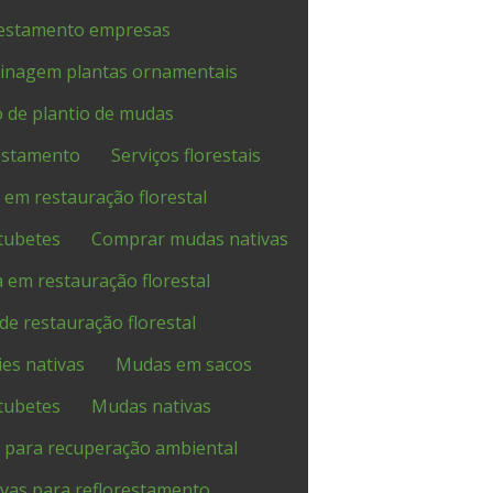
restamento empresas
rdinagem plantas ornamentais
o de plantio de mudas
restamento
Serviços florestais
 em restauração florestal
tubetes
Comprar mudas nativas
 em restauração florestal
e restauração florestal
es nativas
Mudas em sacos
tubetes
Mudas nativas
 para recuperação ambiental
vas para reflorestamento