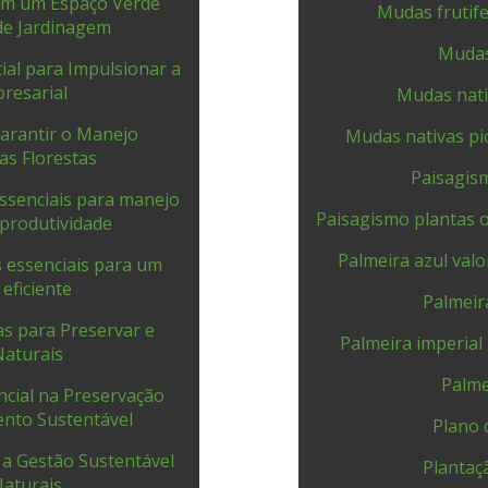
em um Espaço Verde
Mudas frutif
 de Jardinagem
Mudas
ial para Impulsionar a
resarial
Mudas nati
Garantir o Manejo
Mudas nativas pi
as Florestas
Paisagis
 essenciais para manejo
Paisagismo plantas 
produtividade
Palmeira azul valo
as essenciais para um
eficiente
Palmeir
ias para Preservar e
Palmeira imperial
Naturais
Palme
encial na Preservação
ento Sustentável
Plano 
e a Gestão Sustentável
Plantaç
Naturais