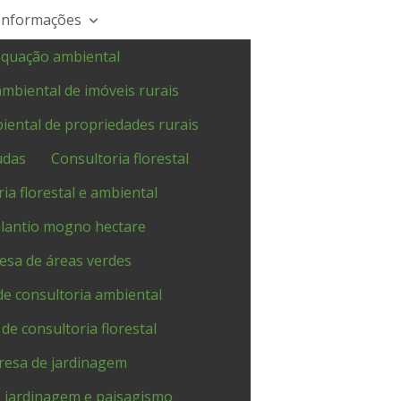
Informações
quação ambiental
mbiental de imóveis rurais
ental de propriedades rurais
udas
Consultoria florestal
ia florestal e ambiental
plantio mogno hectare
sa de áreas verdes
e consultoria ambiental
e consultoria florestal
esa de jardinagem
 jardinagem e paisagismo