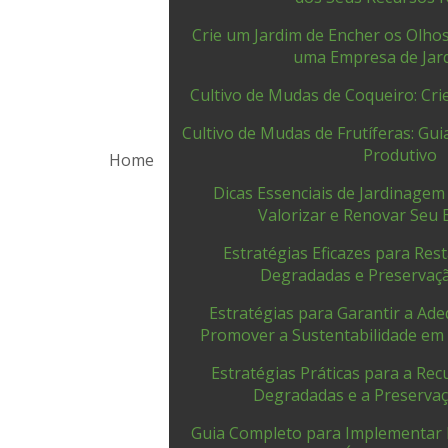
Crie um Jardim de Encher os Olhos
uma Empresa de Jar
Cultivo de Mudas de Coqueiro: Cri
Cultivo de Mudas de Frutíferas: Gu
Produtivo
Home
Dicas Essenciais de Jardinagem
Valorizar e Renovar Seu 
Estratégias Eficazes para Res
Degradadas e Preservaç
Estratégias para Garantir a Ad
Promover a Sustentabilidade em
Estratégias Práticas para a Re
Degradadas e a Preserva
Guia Completo para Implementar 