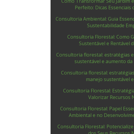
Como Transformar Seu Jardim 
Perfeito: Dicas Essenciais
Consultoria Ambiental: Guia Essenc
Sustentabilidade Emp
Consultoria Florestal: Como 
Sustentável e Rentável d
Consultoria florestal: estratégias
sustentável e aumento da 
Consultoria florestal: estratégi
manejo sustentável e 
Consultoria Florestal: Estratég
Valorizar Recursos 
Consultoria Florestal: Papel Ess
Ambiental e no Desenvolvim
Consultoria Florestal: Potencializ
dos Seus Recursos 